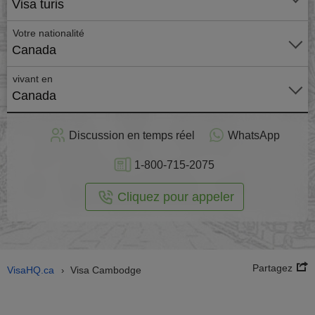
Visa turis
Votre nationalité
Canada
vivant en
Canada
stuler
Discussion en temps réel
WhatsApp
n ligne
1-800-715-2075
Cliquez pour appeler
Partagez
VisaHQ.ca
Visa Cambodge
›