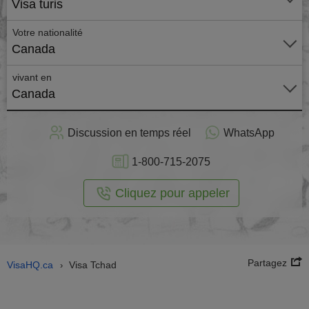
Visa turis
Votre nationalité
Canada
vivant en
Canada
stuler
Discussion en temps réel
WhatsApp
n ligne
1-800-715-2075
Cliquez pour appeler
Partagez
VisaHQ.ca
Visa Tchad
›